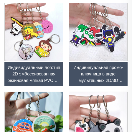
Индивидуальный логотип
Индивидуальная промо-
2D эмбоссированная
ключница в виде
резиновая мягкая PVC 3D
мультяшных 2D/3D
печать промоушн ключи
фигурок
ключи для
персонализации PVC