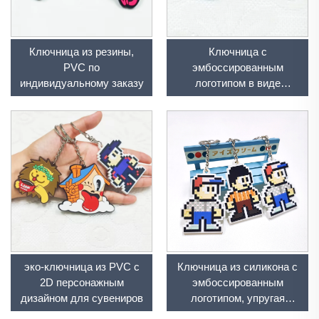
Ключница из резины,
Ключница с
PVC по
эмбоссированным
индивидуальному заказу
логотипом в виде
животных из PVC для
декора
эко-ключница из PVC с
Ключница из силикона с
2D персонажным
эмбоссированным
дизайном для сувениров
логотипом, упругая
резиновая PVC