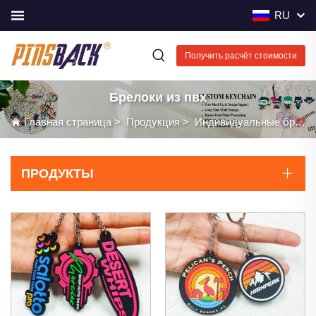
RU
Получить расчёт стоимости
Брелоки из пвх
Главная страница
>
Продукция
>
Индивидуальные брелоки
ПРОДУКТЫ